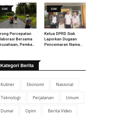
lakukan
SIAK
SIAK
rong Percepatan
Ketua DPRD Siak
laborasi Bersama
Laporkan Dugaan
rusahaan, Pemkab
Pencemaran Nama
kal Tangani Jalan
Baik Ke Polisi
TB - Sungai Rawa
ng Rusak
Kategori Berita
Kuliner
Ekonomi
Nasional
Teknologi
Perjalanan
Umum
Dumai
Opini
Berita Video