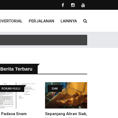
DVERTORIAL
PERJALANAN
LAINNYA
 Tindak Lanjut Putusan PHI
Berita Terbaru
ROKAN HULU
SIAK
 Padasa Enam
Sepanjang Aliran Siak,