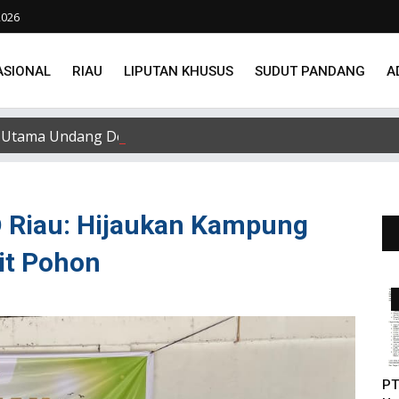
2026
ASIONAL
RIAU
LIPUTAN KHUSUS
SUDUT PANDANG
A
Utama Undang Delapan Eks Karyawan untuk Verifikasi Data
 Riau: Hijaukan Kampung
it Pohon
PT