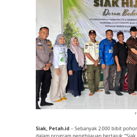
F
Siak, Petah.id
– Sebanyak 2.000 bibit poh
dalam program penghijauan bertajuk: “Siak