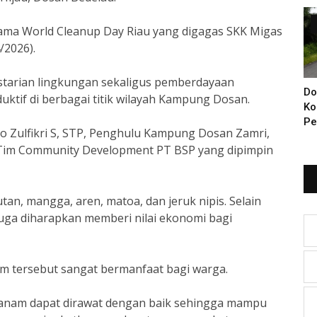
Di
sama World Cleanup Day Riau yang digagas SKK Migas
/2026).
estarian lingkungan sekaligus pemberdayaan
Do
tif di berbagai titik wilayah Kampung Dosan.
Ko
Pe
o Zulfikri S, STP, Penghulu Kampung Dosan Zamri,
Ba
a Tim Community Development PT BSP yang dipimpin
KI
Ya
an, mangga, aren, matoa, dan jeruk nipis. Selain
juga diharapkan memberi nilai ekonomi bagi
m tersebut sangat bermanfaat bagi warga.
tanam dapat dirawat dengan baik sehingga mampu