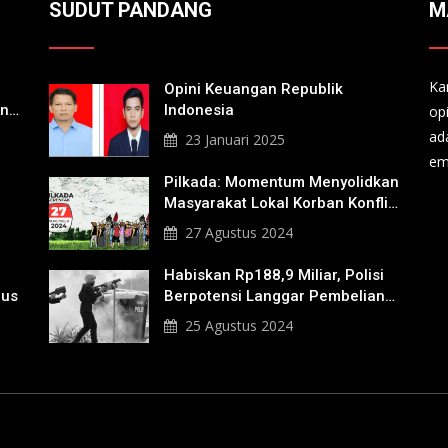
SUDUT PANDANG
M
Ka
Opini Keuangan Republik
an
Indonesia
op
a
ad
23 Januari 2025
em
Pilkada: Momentum Menyolidkan
Masyarakat Lokal Korban Konflik
Agraria
27 Agustus 2024
Habiskan Rp188,9 Miliar, Polisi
nus
Berpotensi Langgar Pembelian
Gas Air Mata
25 Agustus 2024