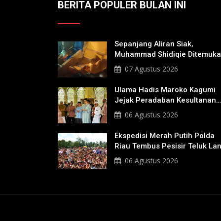
BERITA POPULER BULAN INI
Sepanjang Aliran Siak,
Muhammad Shidiqie Ditemuk
Satu Kilo Dari Tempat Pertam
07 Agustus 2026
Tenggelam
Ulama Hadis Maroko Kagumi
Jejak Peradaban Kesultanan
Siak, Ziarahi Makam Sultan
06 Agustus 2026
Hingga Pendiri Pekanbaru
Ekspedisi Merah Putih Polda
Riau Tembus Pesisir Teluk La
06 Agustus 2026