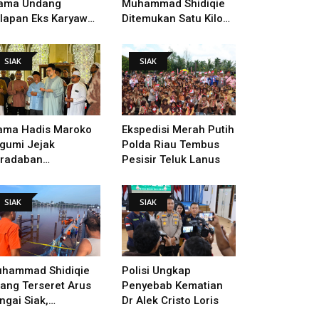
ama Undang
Muhammad Shidiqie
lapan Eks Karyawan
Ditemukan Satu Kilo
tuk Verifikasi Data
Dari Tempat Pertama
ndak Lanjut Putusan
Tenggelam
SIAK
SIAK
I
ama Hadis Maroko
Ekspedisi Merah Putih
gumi Jejak
Polda Riau Tembus
radaban
Pesisir Teluk Lanus
sultanan Siak,
arahi Makam Sultan
SIAK
SIAK
ngga Pendiri
kanbaru
hammad Shidiqie
Polisi Ungkap
lang Terseret Arus
Penyebab Kematian
ngai Siak,
Dr Alek Cristo Loris
nacarian Terus