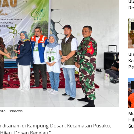
Ut
De
Un
Ti
PH
Ul
Ka
Pe
Ke
Zi
Hi
Pe
oto : Istimewa
Mu
Hi
on ditanam di Kampung Dosan, Kecamatan Pusako,
Su
 Hijau, Dosan Bedelau.”
Pe