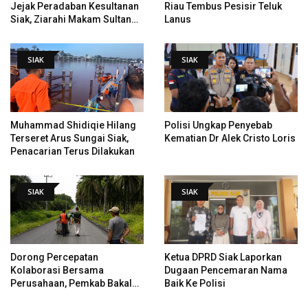
Jejak Peradaban Kesultanan
Riau Tembus Pesisir Teluk
Siak, Ziarahi Makam Sultan
Lanus
Hingga Pendiri Pekanbaru
SIAK
SIAK
Muhammad Shidiqie Hilang
Polisi Ungkap Penyebab
Terseret Arus Sungai Siak,
Kematian Dr Alek Cristo Loris
Penacarian Terus Dilakukan
SIAK
SIAK
Dorong Percepatan
Ketua DPRD Siak Laporkan
Kolaborasi Bersama
Dugaan Pencemaran Nama
Perusahaan, Pemkab Bakal
Baik Ke Polisi
Tangani Jalan KITB - Sungai