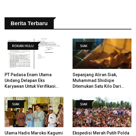
Berita Terbaru
ROKAN HULU
SIAK
PT Padasa Enam Utama
Sepanjang Aliran Siak,
Undang Delapan Eks
Muhammad Shidiqie
Karyawan Untuk Verifikasi
Ditemukan Satu Kilo Dari
Data Tindak Lanjut Putusan
Tempat Pertama Tenggelam
PHI
SIAK
SIAK
Ulama Hadis Maroko Kagumi
Ekspedisi Merah Putih Polda