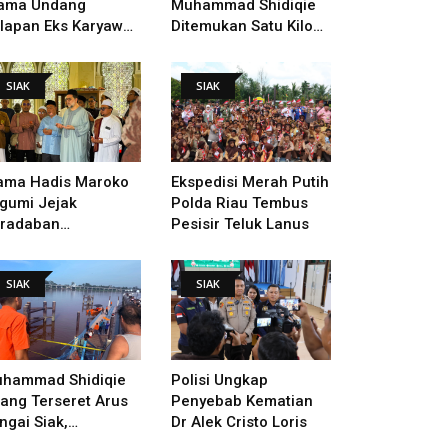
ama Undang
Muhammad Shidiqie
lapan Eks Karyawan
Ditemukan Satu Kilo
tuk Verifikasi Data
Dari Tempat Pertama
ndak Lanjut Putusan
Tenggelam
SIAK
SIAK
I
ama Hadis Maroko
Ekspedisi Merah Putih
gumi Jejak
Polda Riau Tembus
radaban
Pesisir Teluk Lanus
sultanan Siak,
arahi Makam Sultan
SIAK
SIAK
ngga Pendiri
kanbaru
hammad Shidiqie
Polisi Ungkap
lang Terseret Arus
Penyebab Kematian
ngai Siak,
Dr Alek Cristo Loris
nacarian Terus