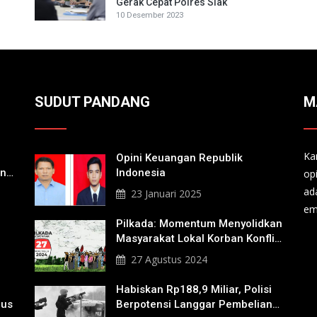
Gerak Cepat Polres Siak
10 Desember 2023
SUDUT PANDANG
M
Ka
Opini Keuangan Republik
an
Indonesia
op
a
ad
23 Januari 2025
em
Pilkada: Momentum Menyolidkan
Masyarakat Lokal Korban Konflik
Agraria
27 Agustus 2024
Habiskan Rp188,9 Miliar, Polisi
nus
Berpotensi Langgar Pembelian