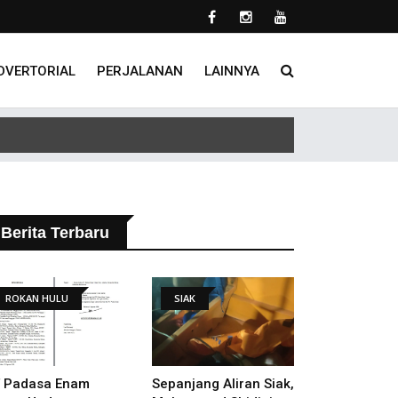
DVERTORIAL
PERJALANAN
LAINNYA
 Tindak Lanjut Putusan PHI
Berita Terbaru
ROKAN HULU
SIAK
 Padasa Enam
Sepanjang Aliran Siak,