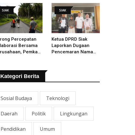
lakukan
SIAK
SIAK
rong Percepatan
Ketua DPRD Siak
laborasi Bersama
Laporkan Dugaan
rusahaan, Pemkab
Pencemaran Nama
kal Tangani Jalan
Baik Ke Polisi
TB - Sungai Rawa
ng Rusak
Kategori Berita
Sosial Budaya
Teknologi
Daerah
Politik
Lingkungan
Pendidikan
Umum