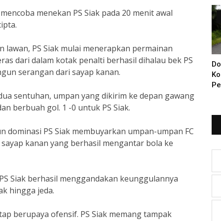
Di
 mencoba menekan PS Siak pada 20 menit awal
ipta.
n lawan, PS Siak mulai menerapkan permainan
as dari dalam kotak penalti berhasil dihalau bek PS
Do
ngun serangan dari sayap kanan.
Ko
Pe
ua sentuhan, umpan yang dikirim ke depan gawang
Ba
KI
an berbuah gol. 1 -0 untuk PS Siak.
Ya
un dominasi PS Siak membuyarkan umpan-umpan FC
i sayap kanan yang berhasil mengantar bola ke
PS Siak berhasil menggandakan keunggulannya
ak hingga jeda.
tap berupaya ofensif. PS Siak memang tampak