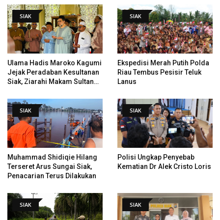
PHI
SIAK
SIAK
Ulama Hadis Maroko Kagumi
Ekspedisi Merah Putih Polda
Jejak Peradaban Kesultanan
Riau Tembus Pesisir Teluk
Siak, Ziarahi Makam Sultan
Lanus
Hingga Pendiri Pekanbaru
SIAK
SIAK
Muhammad Shidiqie Hilang
Polisi Ungkap Penyebab
Terseret Arus Sungai Siak,
Kematian Dr Alek Cristo Loris
Penacarian Terus Dilakukan
SIAK
SIAK