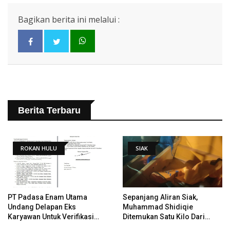
Bagikan berita ini melalui :
Berita Terbaru
ROKAN HULU
SIAK
PT Padasa Enam Utama
Sepanjang Aliran Siak,
Undang Delapan Eks
Muhammad Shidiqie
Karyawan Untuk Verifikasi
Ditemukan Satu Kilo Dari
Data Tindak Lanjut Putusan
Tempat Pertama Tenggelam