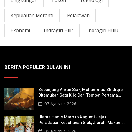
Lingkungan
Tokoh
Teknologi
Kepulauan Meranti
Pelalawan
Ekonomi
Indragiri Hilir
Indragiri Hulu
BERITA POPULER BULAN INI
Sepanjang Aliran Siak, Muhammad Shidiqie
Ditemukan Satu Kilo Dari Tempat Pertama
Tenggelam
07 Agustus 2026
Ulama Hadis Maroko Kagumi Jejak
Peradaban Kesultanan Siak, Ziarahi Makam
Sultan Hingga Pendiri Pekanbaru
06 Agustus 2026