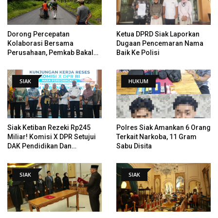
Dorong Percepatan
Ketua DPRD Siak Laporkan
Kolaborasi Bersama
Dugaan Pencemaran Nama
Perusahaan, Pemkab Bakal
Baik Ke Polisi
Tangani Jalan KITB - Sungai
Rawa Yang Rusak
SIAK
HUKUM
Siak Ketiban Rezeki Rp245
Polres Siak Amankan 6 Orang
Miliar! Komisi X DPR Setujui
Terkait Narkoba, 11 Gram
DAK Pendidikan Dan
Sabu Disita
Pemugaran Istana
SIAK
SIAK