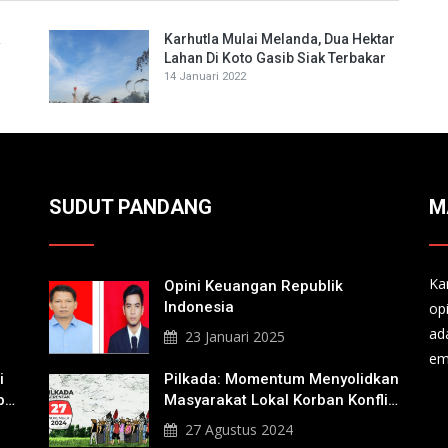
Karhutla Mulai Melanda, Dua Hektar
Lahan Di Koto Gasib Siak Terbakar
14 Januari 2022
SUDUT PANDANG
M
Ka
Opini Keuangan Republik
Indonesia
op
ad
23 Januari 2025
em
i
Pilkada: Momentum Menyolidkan
b
Masyarakat Lokal Korban Konflik
Agraria
27 Agustus 2024