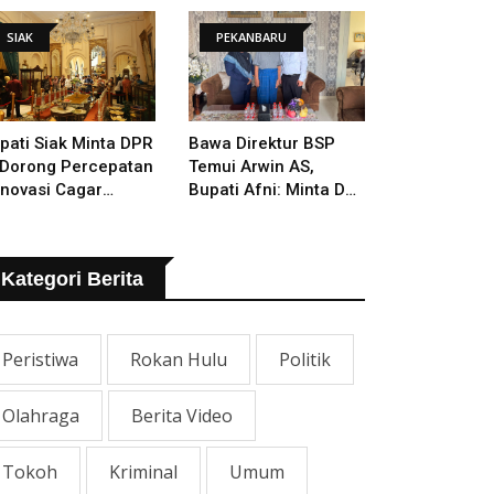
SIAK
PEKANBARU
pati Siak Minta DPR
Bawa Direktur BSP
 Dorong Percepatan
Temui Arwin AS,
novasi Cagar
Bupati Afni: Minta Doa
daya Istana Siak
Orang Tua Yang
Berjasa
Kategori Berita
Peristiwa
Rokan Hulu
Politik
Olahraga
Berita Video
Tokoh
Kriminal
Umum