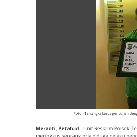
Foto : Tersangka kasus pencurian de
Meranti, Petah.id
- Unit Reskrim Polsek T
meringkus seorang pria diduga pelaku penc