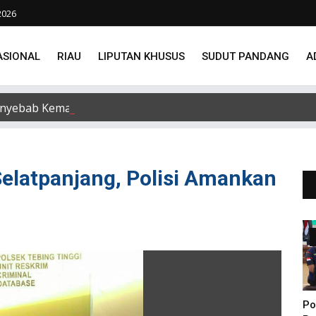
2026
ASIONAL
RIAU
LIPUTAN KHUSUS
SUDUT PANDANG
A
nyebab Kematian dr Alek Cristo Loris
Selatpanjang, Polisi Amankan
Po