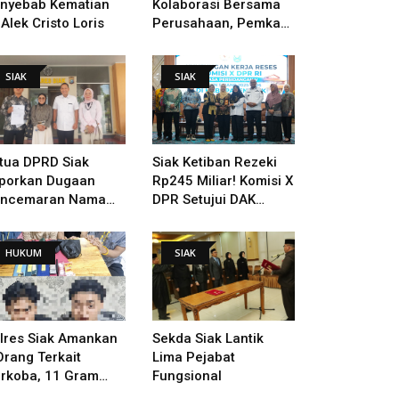
nyebab Kematian
Kolaborasi Bersama
 Alek Cristo Loris
Perusahaan, Pemkab
Bakal Tangani Jalan
KITB - Sungai Rawa
SIAK
SIAK
Yang Rusak
tua DPRD Siak
Siak Ketiban Rezeki
porkan Dugaan
Rp245 Miliar! Komisi X
ncemaran Nama
DPR Setujui DAK
ik Ke Polisi
Pendidikan Dan
Pemugaran Istana
HUKUM
SIAK
lres Siak Amankan
Sekda Siak Lantik
Orang Terkait
Lima Pejabat
rkoba, 11 Gram
Fungsional
bu Disita