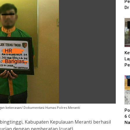
Pe
Dr
Ke
La
Pe
Ba
ngan kekerasan/ Dokumentasi Humas Polres Meranti
Po
6 
ebingtinggi, Kabupaten Kepulauan Meranti berhasil
Na
urian dengan pemberatan (curat).
Sa