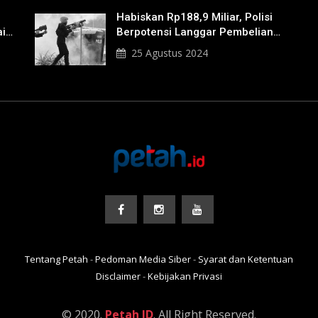
Habiskan Rp188,9 Miliar, Polisi
ik
Berpotensi Langgar Pembelian
Gas Air Mata
25 Agustus 2024
Tentang Petah
-
Pedoman Media Siber
-
Syarat dan Ketentuan
Disclaimer
-
Kebijakan Privasi
© 2020.
Petah ID
. All Right Reserved.