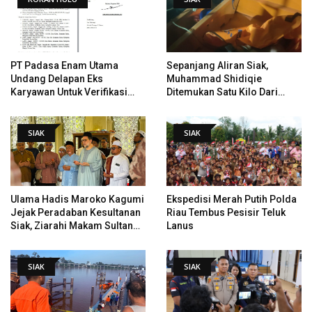
PT Padasa Enam Utama
Sepanjang Aliran Siak,
Undang Delapan Eks
Muhammad Shidiqie
Karyawan Untuk Verifikasi
Ditemukan Satu Kilo Dari
Data Tindak Lanjut Putusan
Tempat Pertama Tenggelam
PHI
SIAK
SIAK
Ulama Hadis Maroko Kagumi
Ekspedisi Merah Putih Polda
Jejak Peradaban Kesultanan
Riau Tembus Pesisir Teluk
Siak, Ziarahi Makam Sultan
Lanus
Hingga Pendiri Pekanbaru
SIAK
SIAK