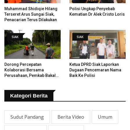
Muhammad Shidiqie Hilang
Polisi Ungkap Penyebab
Terseret Arus Sungai Siak,
Kematian Dr Alek Cristo Loris
Penacarian Terus Dilakukan
SIAK
SIAK
Dorong Percepatan
Ketua DPRD Siak Laporkan
Kolaborasi Bersama
Dugaan Pencemaran Nama
Perusahaan, Pemkab Bakal
Baik Ke Polisi
Tangani Jalan KITB - Sungai
Rawa Yang Rusak
Kategori Berita
Sudut Pandang
Berita Video
Umum