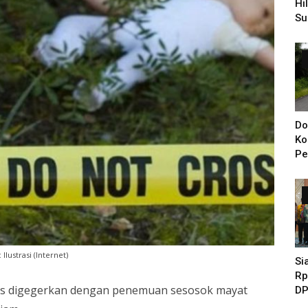
Hi
Su
Pe
Di
Do
Ko
Pe
Ba
KI
Ya
 Ilustrasi (Internet)
Si
Rp
is digegerkan dengan penemuan sesosok mayat
DP
Pe