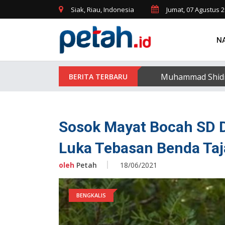
Siak, Riau, Indonesia
Jumat, 07 Agustus 
N
Muhammad Shidiqi
Sosok Mayat Bocah SD 
Luka Tebasan Benda Taj
oleh
Petah
18/06/2021
BENGKALIS