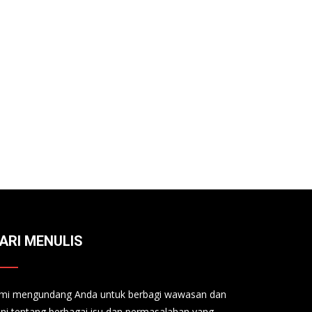
ARI MENULIS
mi mengundang Anda untuk berbagi wawasan dan
ini tentang berbagai isu dan permasalahan yang