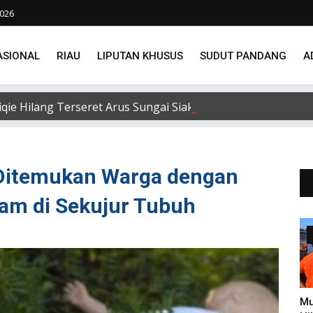
2026
ASIONAL
RIAU
LIPUTAN KHUSUS
SUDUT PANDANG
A
e Hilang Terseret Arus Sungai Siak, Penacarian Terus Di
Ditemukan Warga dengan
am di Sekujur Tubuh
Mu