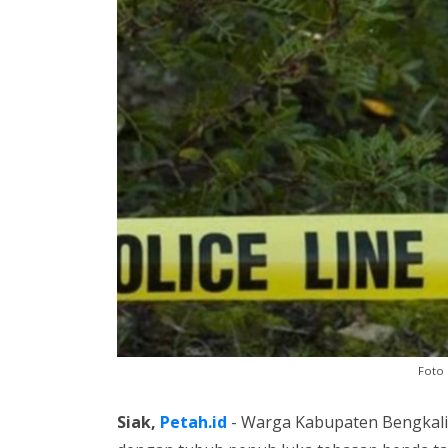
Foto :
Siak,
Petah.id
- Warga Kabupaten Bengkal