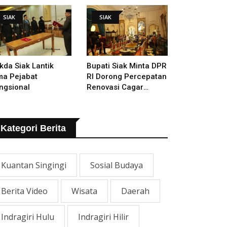
mugaran Istana
SIAK
SIAK
kda Siak Lantik
Bupati Siak Minta DPR
ma Pejabat
RI Dorong Percepatan
ngsional
Renovasi Cagar
Budaya Istana Siak
Kategori Berita
Kuantan Singingi
Sosial Budaya
Berita Video
Wisata
Daerah
Indragiri Hulu
Indragiri Hilir