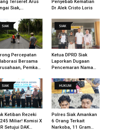
lang Terseret Arus
Penyebab Kematian
ngai Siak,
Dr Alek Cristo Loris
nacarian Terus
lakukan
SIAK
SIAK
rong Percepatan
Ketua DPRD Siak
laborasi Bersama
Laporkan Dugaan
rusahaan, Pemkab
Pencemaran Nama
kal Tangani Jalan
Baik Ke Polisi
TB - Sungai Rawa
SIAK
HUKUM
ng Rusak
ak Ketiban Rezeki
Polres Siak Amankan
245 Miliar! Komisi X
6 Orang Terkait
R Setujui DAK
Narkoba, 11 Gram
ndidikan Dan
Sabu Disita