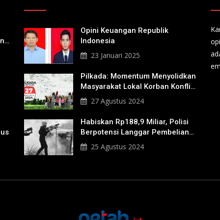
Ka
Opini Keuangan Republik
an
Indonesia
op
a
ad
23 Januari 2025
em
Pilkada: Momentum Menyolidkan
Masyarakat Lokal Korban Konflik
Agraria
27 Agustus 2024
Habiskan Rp188,9 Miliar, Polisi
nus
Berpotensi Langgar Pembelian
Gas Air Mata
25 Agustus 2024