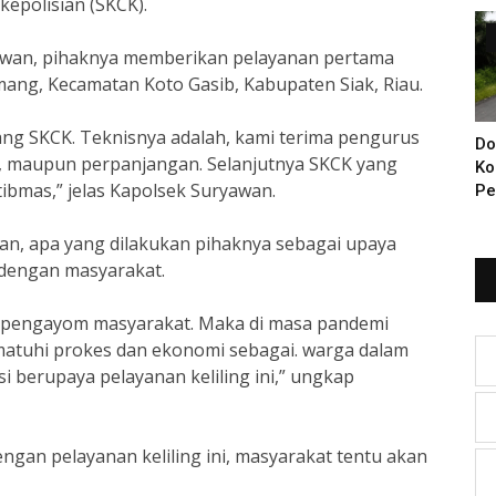
kepolisian (SKCK).
Di
yawan, pihaknya memberikan pelayanan pertama
ang, Kecamatan Koto Gasib, Kabupaten Siak, Riau.
g SKCK. Teknisnya adalah, kami terima pengurus
Do
ko, maupun perpanjangan. Selanjutnya SKCK yang
Ko
ibmas,” jelas Kapolsek Suryawan.
Pe
Ba
KI
an, apa yang dilakukan pihaknya sebagai upaya
Ya
 dengan masyarakat.
n pengayom masyarakat. Maka di masa pandemi
ematuhi prokes dan ekonomi sebagai. warga dalam
i berupaya pelayanan keliling ini,” ungkap
ngan pelayanan keliling ini, masyarakat tentu akan