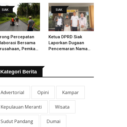
lakukan
SIAK
SIAK
rong Percepatan
Ketua DPRD Siak
laborasi Bersama
Laporkan Dugaan
rusahaan, Pemkab
Pencemaran Nama
kal Tangani Jalan
Baik Ke Polisi
TB - Sungai Rawa
ng Rusak
Kategori Berita
Advertorial
Opini
Kampar
Kepulauan Meranti
Wisata
Sudut Pandang
Dumai