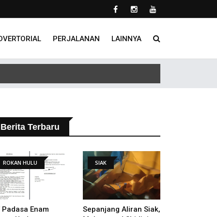
DVERTORIAL
PERJALANAN
LAINNYA
 Tindak Lanjut Putusan PHI
Berita Terbaru
ROKAN HULU
SIAK
 Padasa Enam
Sepanjang Aliran Siak,