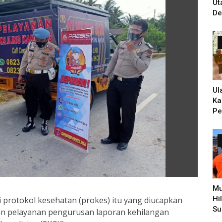
Ut
De
Un
Ti
PH
Ul
Ka
Pe
Ke
Zi
Hi
Pe
Mu
Hi
i protokol kesehatan (prokes) itu yang diucapkan
Su
an pelayanan pengurusan laporan kehilangan
Pe