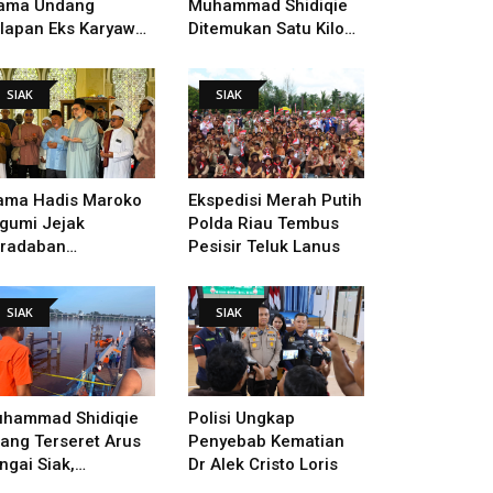
ama Undang
Muhammad Shidiqie
lapan Eks Karyawan
Ditemukan Satu Kilo
tuk Verifikasi Data
Dari Tempat Pertama
ndak Lanjut Putusan
Tenggelam
SIAK
SIAK
I
ama Hadis Maroko
Ekspedisi Merah Putih
gumi Jejak
Polda Riau Tembus
radaban
Pesisir Teluk Lanus
sultanan Siak,
arahi Makam Sultan
SIAK
SIAK
ngga Pendiri
kanbaru
hammad Shidiqie
Polisi Ungkap
lang Terseret Arus
Penyebab Kematian
ngai Siak,
Dr Alek Cristo Loris
nacarian Terus