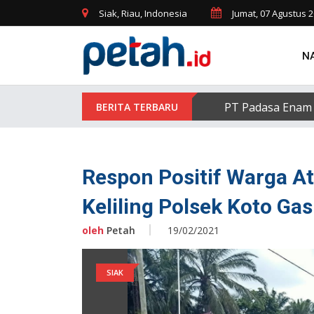
Siak, Riau, Indonesia
Jumat, 07 Agustus 
N
PT Padasa Enam 
Respon Positif Warga A
Keliling Polsek Koto Gas
oleh
Petah
19/02/2021
SIAK