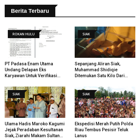
Berita Terbaru
ROKAN HULU
SIAK
PT Padasa Enam Utama
Sepanjang Aliran Siak,
Undang Delapan Eks
Muhammad Shidiqie
Karyawan Untuk Verifikasi
Ditemukan Satu Kilo Dari
Data Tindak Lanjut Putusan
Tempat Pertama Tenggelam
PHI
SIAK
SIAK
Ulama Hadis Maroko Kagumi
Ekspedisi Merah Putih Polda
Jejak Peradaban Kesultanan
Riau Tembus Pesisir Teluk
Siak, Ziarahi Makam Sultan
Lanus