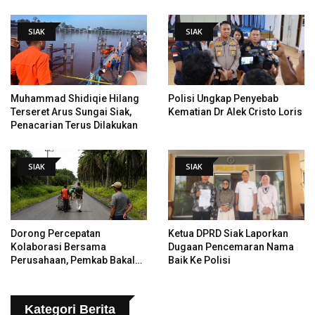
Hingga Pendiri Pekanbaru
SIAK
SIAK
Muhammad Shidiqie Hilang
Polisi Ungkap Penyebab
Terseret Arus Sungai Siak,
Kematian Dr Alek Cristo Loris
Penacarian Terus Dilakukan
SIAK
SIAK
Dorong Percepatan
Ketua DPRD Siak Laporkan
Kolaborasi Bersama
Dugaan Pencemaran Nama
Perusahaan, Pemkab Bakal
Baik Ke Polisi
Tangani Jalan KITB - Sungai
Rawa Yang Rusak
Kategori Berita