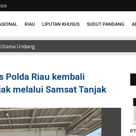
2026
ASIONAL
RIAU
LIPUTAN KHUSUS
SUDUT PANDANG
A
Utama Undang Delapan Eks Karyawan untuk Verifikasi Data
s Polda Riau kembali
jak melalui Samsat Tanjak
PT