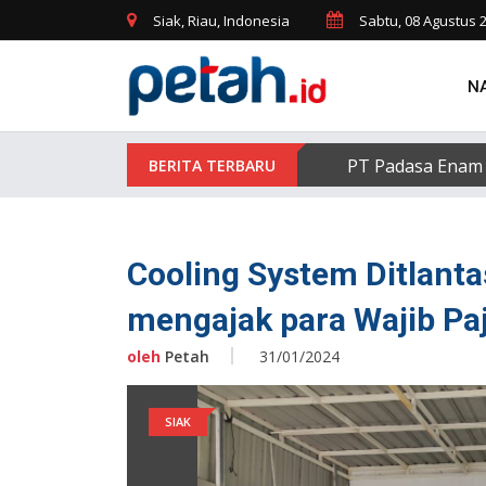
Siak, Riau, Indonesia
Sabtu, 08 Agustus 
N
PT Padasa Enam 
Cooling System Ditlanta
mengajak para Wajib Pa
oleh
Petah
31/01/2024
SIAK