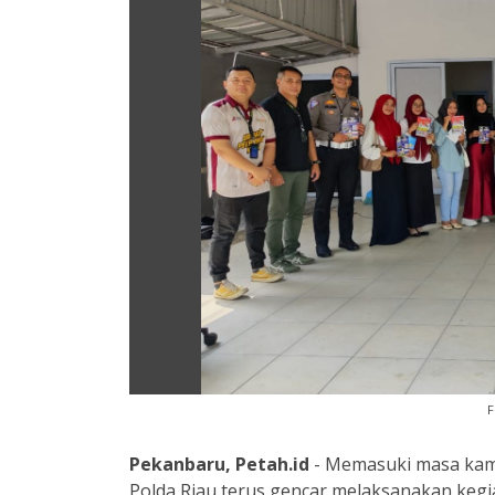
F
Pekanbaru, Petah.id
- Memasuki masa kampa
Polda Riau terus gencar melaksanakan kegi