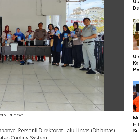
Ut
De
Un
Ti
PH
Ul
Ka
Pe
Ke
Zi
Hi
Pe
oto : Istimewa
Mu
Hi
nye, Personil Direktorat Lalu Lintas (Ditlantas)
Su
atan Cooling System.
Pe