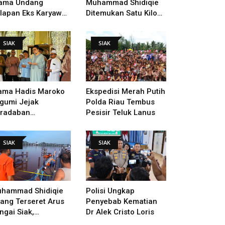
ama Undang
Muhammad Shidiqie
lapan Eks Karyawan
Ditemukan Satu Kilo
tuk Verifikasi Data
Dari Tempat Pertama
ndak Lanjut Putusan
Tenggelam
SIAK
SIAK
I
ama Hadis Maroko
Ekspedisi Merah Putih
gumi Jejak
Polda Riau Tembus
radaban
Pesisir Teluk Lanus
sultanan Siak,
arahi Makam Sultan
SIAK
SIAK
ngga Pendiri
kanbaru
hammad Shidiqie
Polisi Ungkap
lang Terseret Arus
Penyebab Kematian
ngai Siak,
Dr Alek Cristo Loris
nacarian Terus