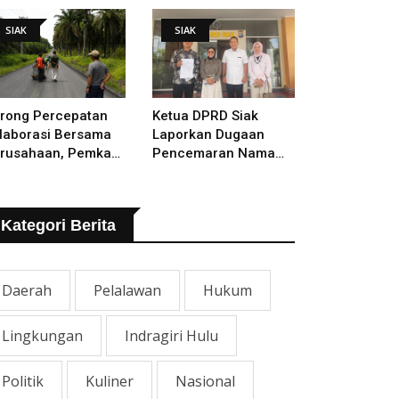
lakukan
SIAK
SIAK
rong Percepatan
Ketua DPRD Siak
laborasi Bersama
Laporkan Dugaan
rusahaan, Pemkab
Pencemaran Nama
kal Tangani Jalan
Baik Ke Polisi
TB - Sungai Rawa
ng Rusak
Kategori Berita
Daerah
Pelalawan
Hukum
Lingkungan
Indragiri Hulu
Politik
Kuliner
Nasional