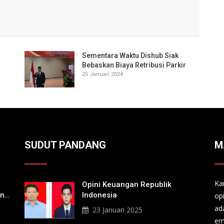
Sementara Waktu Dishub Siak
Bebaskan Biaya Retribusi Parkir
25 Januari 2024
SUDUT PANDANG
M
Ka
Opini Keuangan Republik
an
Indonesia
op
a
ad
23 Januari 2025
em