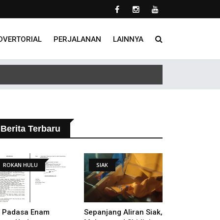
DVERTORIAL
PERJALANAN
LAINNYA
 Tindak Lanjut Putusan PHI
Berita Terbaru
ROKAN HULU
SIAK
 Padasa Enam
Sepanjang Aliran Siak,