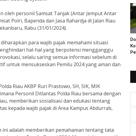
Di
an oleh personil Samsat Tanjak (Antar Jemput Antar
sat Polri, Bapenda dan Jasa Rahardja di Jalan Riau
ekanbaru, Rabu (31/01/2024).
Do
 diharapkan para wajib pajak memahami situasi
Ko
enghindari hal-hal yang berpotensi mengganggu
Pe
ovokasi, selalu saring semua informasi sebelum di
Ba
aktif untuk mensukseskan Pemilu 2024 yang aman dan
KI
Ya
Polda Riau AKBP Ruri Prastowo, SH, SIK, MIK
imana Personil Ditlantas Polda Riau bersama dengan
iau, memberikan sosialisasi dan edukasi tentang
intas kepada wajib pajak di Area Kampus Abdurrab,
em ini adalah memberikan pemahaman tentang tata