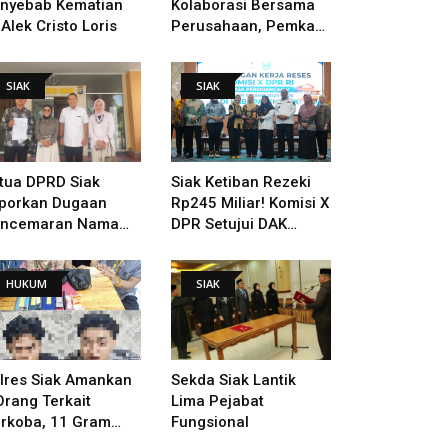
nyebab Kematian
Kolaborasi Bersama
 Alek Cristo Loris
Perusahaan, Pemkab
Bakal Tangani Jalan
KITB - Sungai Rawa
SIAK
SIAK
Yang Rusak
tua DPRD Siak
Siak Ketiban Rezeki
porkan Dugaan
Rp245 Miliar! Komisi X
ncemaran Nama
DPR Setujui DAK
ik Ke Polisi
Pendidikan Dan
Pemugaran Istana
HUKUM
SIAK
lres Siak Amankan
Sekda Siak Lantik
Orang Terkait
Lima Pejabat
rkoba, 11 Gram
Fungsional
bu Disita