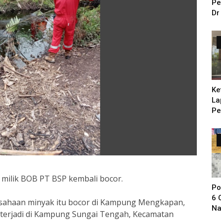
Pe
Dr
Ke
La
Pe
Ba
 milik BOB PT BSP kembali bocor.
Po
6 
rusahaan minyak itu bocor di Kampung Mengkapan,
Na
li terjadi di Kampung Sungai Tengah, Kecamatan
Sa