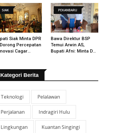
SIAK
PEKANBARU
pati Siak Minta DPR
Bawa Direktur BSP
 Dorong Percepatan
Temui Arwin AS,
novasi Cagar
Bupati Afni: Minta Doa
daya Istana Siak
Orang Tua Yang
Berjasa
Kategori Berita
Teknologi
Pelalawan
Perjalanan
Indragiri Hulu
Lingkungan
Kuantan Singingi