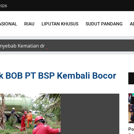
2026
ASIONAL
RIAU
LIPUTAN KHUSUS
SUDUT PANDANG
A
nyebab Kematian dr Alek Cristo Loris
lik BOB PT BSP Kembali Bocor
Po