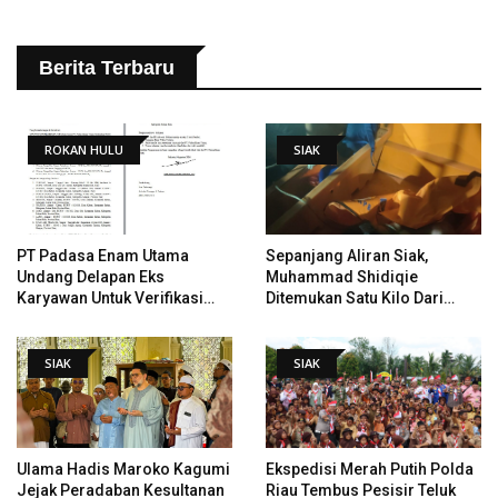
Berita Terbaru
ROKAN HULU
SIAK
PT Padasa Enam Utama
Sepanjang Aliran Siak,
Undang Delapan Eks
Muhammad Shidiqie
Karyawan Untuk Verifikasi
Ditemukan Satu Kilo Dari
Data Tindak Lanjut Putusan
Tempat Pertama Tenggelam
PHI
SIAK
SIAK
Ulama Hadis Maroko Kagumi
Ekspedisi Merah Putih Polda
Jejak Peradaban Kesultanan
Riau Tembus Pesisir Teluk