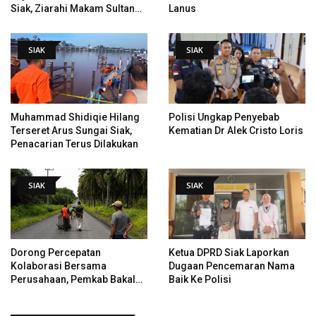
Siak, Ziarahi Makam Sultan
Lanus
Hingga Pendiri Pekanbaru
SIAK
SIAK
Muhammad Shidiqie Hilang
Polisi Ungkap Penyebab
Terseret Arus Sungai Siak,
Kematian Dr Alek Cristo Loris
Penacarian Terus Dilakukan
SIAK
SIAK
Dorong Percepatan
Ketua DPRD Siak Laporkan
Kolaborasi Bersama
Dugaan Pencemaran Nama
Perusahaan, Pemkab Bakal
Baik Ke Polisi
Tangani Jalan KITB - Sungai
Rawa Yang Rusak