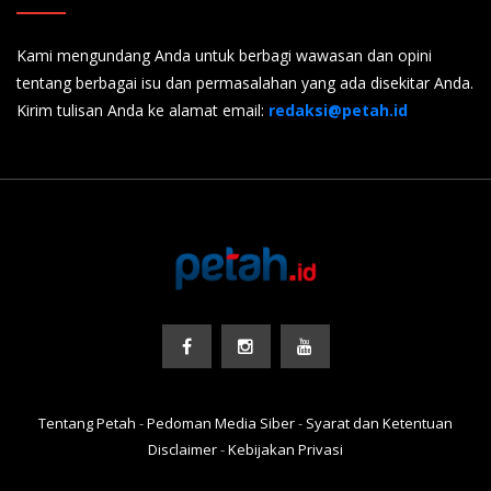
serta menjalankan peran sesuai kapasitasnya masing-masing
maka dampak Covid-19 bagi ekonomi rakyat bisa
Kami mengundang Anda untuk berbagi wawasan dan opini
diminimalisir.Penulis : Komaryatin, S.Pd
tentang berbagai isu dan permasalahan yang ada disekitar Anda.
Kirim tulisan Anda ke alamat email:
redaksi@petah.id
Tentang Petah
-
Pedoman Media Siber
-
Syarat dan Ketentuan
Disclaimer
-
Kebijakan Privasi