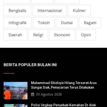
Bengkalis
Internasional
Kuliner
Infografik
Tokoh
Dumai
Ragam
Daerah
Religi
Ekonomi
Opini
BERITA POPULER BULAN INI
Muhammad Shidiqie Hilang Terseret Arus
Sungai Siak, Penacarian Terus Dilakukan
05 Agustus 2026
Polisi Ungkap Penyebab Kematian Dr Alek