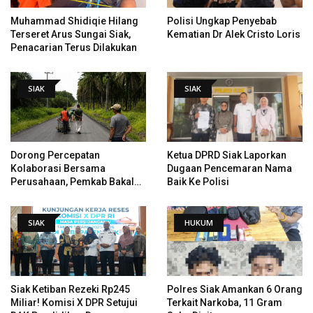
Muhammad Shidiqie Hilang
Polisi Ungkap Penyebab
Terseret Arus Sungai Siak,
Kematian Dr Alek Cristo Loris
Penacarian Terus Dilakukan
SIAK
SIAK
Dorong Percepatan
Ketua DPRD Siak Laporkan
Kolaborasi Bersama
Dugaan Pencemaran Nama
Perusahaan, Pemkab Bakal
Baik Ke Polisi
Tangani Jalan KITB - Sungai
Rawa Yang Rusak
SIAK
HUKUM
Siak Ketiban Rezeki Rp245
Polres Siak Amankan 6 Orang
Miliar! Komisi X DPR Setujui
Terkait Narkoba, 11 Gram