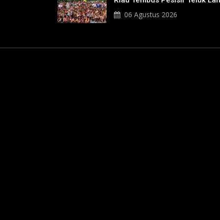
Riau Tembus Pesisir Teluk La
06 Agustus 2026