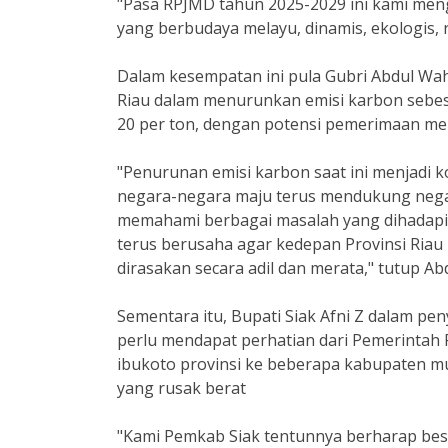
"Pasa RPJMD tahun 2025-2029 ini kami mengu
yang berbudaya melayu, dinamis, ekologis, re
Dalam kesempatan ini pula Gubri Abdul W
Riau dalam menurunkan emisi karbon sebesa
20 per ton, dengan potensi pemerimaan men
"Penurunan emisi karbon saat ini menjadi k
negara-negara maju terus mendukung negara 
memahami berbagai masalah yang dihadapi b
terus berusaha agar kedepan Provinsi Ria
dirasakan secara adil dan merata," tutup A
Sementara itu, Bupati Siak Afni Z dalam p
perlu mendapat perhatian dari Pemerintah Pro
ibukoto provinsi ke beberapa kabupaten mu
yang rusak berat
"Kami Pemkab Siak tentunnya berharap bes