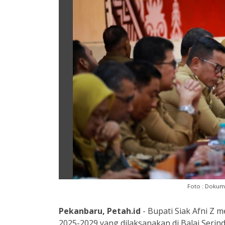
Foto : Dokum
Pekanbaru, Petah.id
- Bupati Siak Afni Z
2025-2029 yang dilaksanakan di Balai Serind