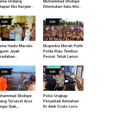
ama Undang
Muhammad Shidiqie
lapan Eks Karyawan
Ditemukan Satu Kilo
tuk Verifikasi Data
Dari Tempat Pertama
ndak Lanjut Putusan
Tenggelam
SIAK
SIAK
I
ama Hadis Maroko
Ekspedisi Merah Putih
gumi Jejak
Polda Riau Tembus
radaban
Pesisir Teluk Lanus
sultanan Siak,
arahi Makam Sultan
SIAK
SIAK
ngga Pendiri
kanbaru
hammad Shidiqie
Polisi Ungkap
lang Terseret Arus
Penyebab Kematian
ngai Siak,
Dr Alek Cristo Loris
nacarian Terus