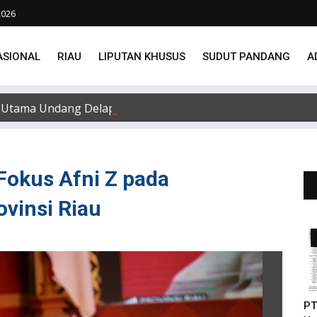
2026
ASIONAL
RIAU
LIPUTAN KHUSUS
SUDUT PANDANG
A
Utama Undang Delapan Eks Karyawan untuk Verifikasi Data
 Fokus Afni Z pada
vinsi Riau
PT