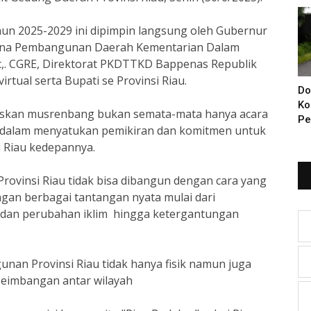
Di
un 2025-2029 ini dipimpin langsung oleh Gubernur
n Bina Pembangunan Daerah Kementarian Dalam
Sc,. CGRE, Direktorat PKDTTKD Bappenas Republik
tual serta Bupati se Provinsi Riau.
Do
Ko
askan musrenbang bukan semata-mata hanya acara
Pe
dalam menyatukan pemikiran dan komitmen untuk
Ba
 Riau kedepannya.
KI
Ya
rovinsi Riau tidak bisa dibangun dengan cara yang
ngan berbagai tantangan nyata mulai dari
 dan perubahan iklim hingga ketergantungan
n Provinsi Riau tidak hanya fisik namun juga
seimbangan antar wilayah