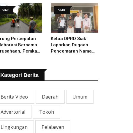
lakukan
SIAK
SIAK
rong Percepatan
Ketua DPRD Siak
laborasi Bersama
Laporkan Dugaan
rusahaan, Pemkab
Pencemaran Nama
kal Tangani Jalan
Baik Ke Polisi
TB - Sungai Rawa
ng Rusak
Kategori Berita
Berita Video
Daerah
Umum
Advertorial
Tokoh
Lingkungan
Pelalawan