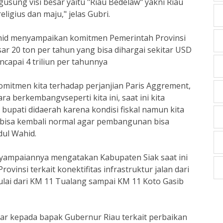
sung visi besar yaitu "Riau Bedelaw" yakni Riau
ligius dan maju," jelas Gubri.
ahid menyampaikan komitmen Pemerintah Provinsi
r 20 ton per tahun yang bisa dihargai sekitar USD
capai 4 triliun per tahunnya
omitmen kita terhadap perjanjian Paris Aggrement,
berkembangvseperti kita ini, saat ini kita
upati didaerah karena kondisi fiskal namun kita
u bisa kembali normal agar pembangunan bisa
bdul Wahid.
enyampaiannya mengatakan Kabupaten Siak saat ini
vinsi terkait konektifitas infrastruktur jalan dari
lai dari KM 11 Tualang sampai KM 11 Koto Gasib
ar kepada bapak Gubernur Riau terkait perbaikan