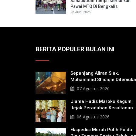
Sahabuddin Tampil Meriahkan
Pawai MTQ Di Bengkalis
28 Juni 2025
BERITA POPULER BULAN INI
Sepanjang Aliran Siak,
Muhammad Shidiqie Ditemuk
Satu Kilo Dari Tempat Pertam
07 Agustus 2026
Tenggelam
Ulama Hadis Maroko Kagumi
Jejak Peradaban Kesultanan
Siak, Ziarahi Makam Sultan
06 Agustus 2026
Hingga Pendiri Pekanbaru
Ekspedisi Merah Putih Polda