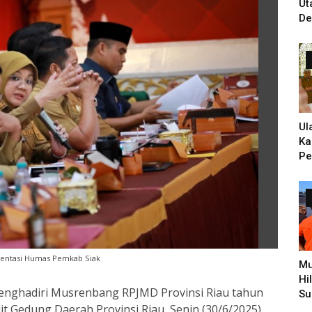
Ut
De
Un
Ti
PH
Ul
Ka
Pe
Ke
Zi
Hi
Pe
entasi Humas Pemkab Siak
Mu
Hi
 menghadiri Musrenbang RPJMD Provinsi Riau tahun
Su
it Gedung Daerah Provinsi Riau, Senin (30/6/2025).
Pe