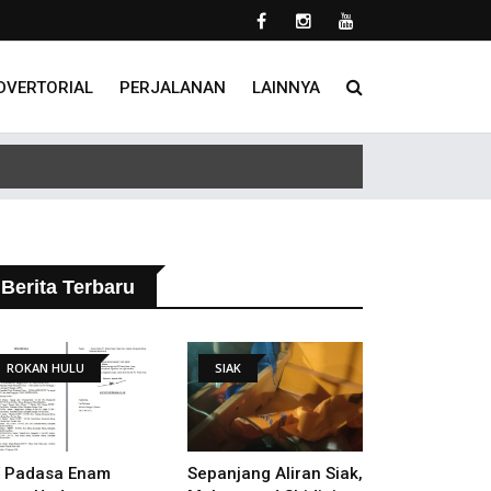
DVERTORIAL
PERJALANAN
LAINNYA
 Tindak Lanjut Putusan PHI
Berita Terbaru
ROKAN HULU
SIAK
 Padasa Enam
Sepanjang Aliran Siak,