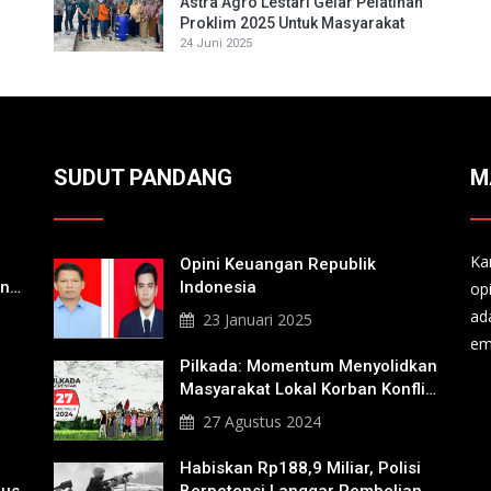
Astra Agro Lestari Gelar Pelatihan
Proklim 2025 Untuk Masyarakat
24 Juni 2025
SUDUT PANDANG
M
Ka
Opini Keuangan Republik
an
Indonesia
op
a
ad
23 Januari 2025
em
Pilkada: Momentum Menyolidkan
Masyarakat Lokal Korban Konflik
Agraria
27 Agustus 2024
Habiskan Rp188,9 Miliar, Polisi