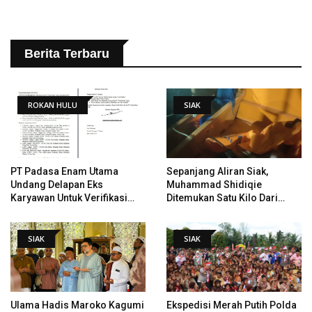
Berita Terbaru
ROKAN HULU
SIAK
PT Padasa Enam Utama
Sepanjang Aliran Siak,
Undang Delapan Eks
Muhammad Shidiqie
Karyawan Untuk Verifikasi
Ditemukan Satu Kilo Dari
Data Tindak Lanjut Putusan
Tempat Pertama Tenggelam
PHI
SIAK
SIAK
Ulama Hadis Maroko Kagumi
Ekspedisi Merah Putih Polda