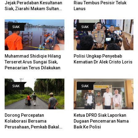
Jejak Peradaban Kesultanan
Riau Tembus Pesisir Teluk
Siak, Ziarahi Makam Sultan
Lanus
Hingga Pendiri Pekanbaru
SIAK
SIAK
Muhammad Shidiqie Hilang
Polisi Ungkap Penyebab
Terseret Arus Sungai Siak,
Kematian Dr Alek Cristo Loris
Penacarian Terus Dilakukan
SIAK
SIAK
Dorong Percepatan
Ketua DPRD Siak Laporkan
Kolaborasi Bersama
Dugaan Pencemaran Nama
Perusahaan, Pemkab Bakal
Baik Ke Polisi
Tangani Jalan KITB - Sungai