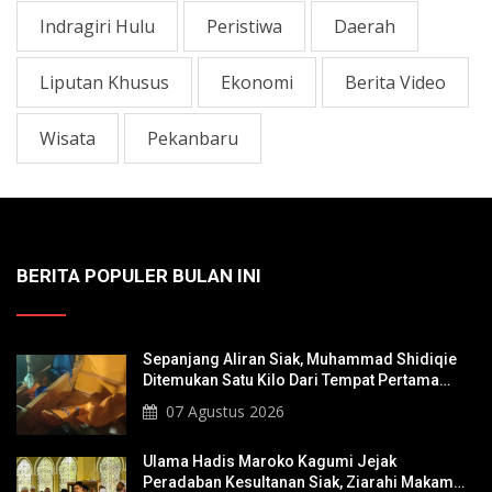
Indragiri Hulu
Peristiwa
Daerah
Liputan Khusus
Ekonomi
Berita Video
Wisata
Pekanbaru
BERITA POPULER BULAN INI
Sepanjang Aliran Siak, Muhammad Shidiqie
Ditemukan Satu Kilo Dari Tempat Pertama
Tenggelam
07 Agustus 2026
Ulama Hadis Maroko Kagumi Jejak
Peradaban Kesultanan Siak, Ziarahi Makam