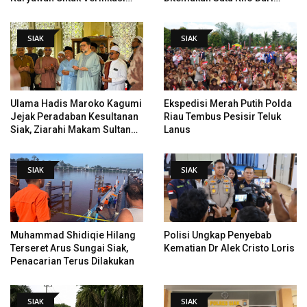
Data Tindak Lanjut Putusan
Tempat Pertama Tenggelam
PHI
SIAK
SIAK
Ulama Hadis Maroko Kagumi
Ekspedisi Merah Putih Polda
Jejak Peradaban Kesultanan
Riau Tembus Pesisir Teluk
Siak, Ziarahi Makam Sultan
Lanus
Hingga Pendiri Pekanbaru
SIAK
SIAK
Muhammad Shidiqie Hilang
Polisi Ungkap Penyebab
Terseret Arus Sungai Siak,
Kematian Dr Alek Cristo Loris
Penacarian Terus Dilakukan
SIAK
SIAK