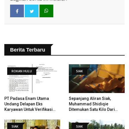
Berita Terbaru
ROKAN HULU
SIAK
PT Padasa Enam Utama
Sepanjang Aliran Siak,
Undang Delapan Eks
Muhammad Shidiqie
Karyawan Untuk Verifikasi
Ditemukan Satu Kilo Dari
Data Tindak Lanjut Putusan
Tempat Pertama Tenggelam
PHI
SIAK
SIAK