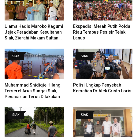
Ulama Hadis Maroko Kagumi
Ekspedisi Merah Putih Polda
Jejak Peradaban Kesultanan
Riau Tembus Pesisir Teluk
Siak, Ziarahi Makam Sultan
Lanus
Hingga Pendiri Pekanbaru
SIAK
SIAK
Muhammad Shidiqie Hilang
Polisi Ungkap Penyebab
Terseret Arus Sungai Siak,
Kematian Dr Alek Cristo Loris
Penacarian Terus Dilakukan
SIAK
SIAK