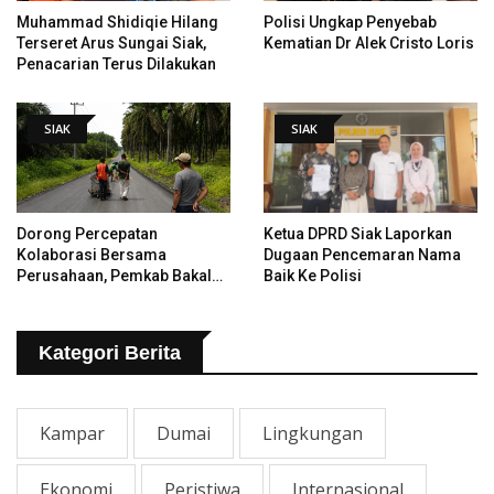
Muhammad Shidiqie Hilang
Polisi Ungkap Penyebab
Terseret Arus Sungai Siak,
Kematian Dr Alek Cristo Loris
Penacarian Terus Dilakukan
SIAK
SIAK
Dorong Percepatan
Ketua DPRD Siak Laporkan
Kolaborasi Bersama
Dugaan Pencemaran Nama
Perusahaan, Pemkab Bakal
Baik Ke Polisi
Tangani Jalan KITB - Sungai
Rawa Yang Rusak
Kategori Berita
Kampar
Dumai
Lingkungan
Ekonomi
Peristiwa
Internasional