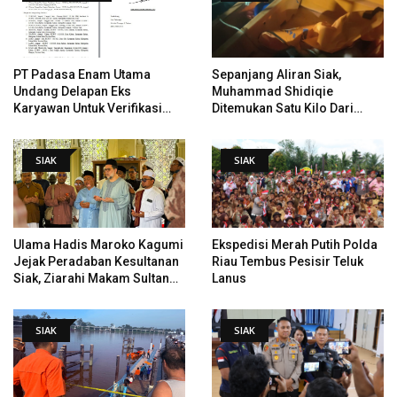
PT Padasa Enam Utama
Sepanjang Aliran Siak,
Undang Delapan Eks
Muhammad Shidiqie
Karyawan Untuk Verifikasi
Ditemukan Satu Kilo Dari
Data Tindak Lanjut Putusan
Tempat Pertama Tenggelam
PHI
SIAK
SIAK
Ulama Hadis Maroko Kagumi
Ekspedisi Merah Putih Polda
Jejak Peradaban Kesultanan
Riau Tembus Pesisir Teluk
Siak, Ziarahi Makam Sultan
Lanus
Hingga Pendiri Pekanbaru
SIAK
SIAK