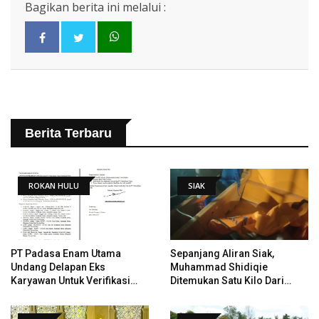
Bagikan berita ini melalui :
Berita Terbaru
ROKAN HULU
SIAK
PT Padasa Enam Utama
Sepanjang Aliran Siak,
Undang Delapan Eks
Muhammad Shidiqie
Karyawan Untuk Verifikasi
Ditemukan Satu Kilo Dari
Data Tindak Lanjut Putusan
Tempat Pertama Tenggelam
PHI