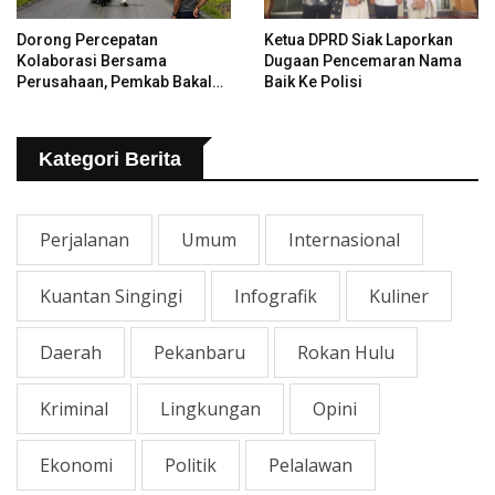
Dorong Percepatan
Ketua DPRD Siak Laporkan
Kolaborasi Bersama
Dugaan Pencemaran Nama
Perusahaan, Pemkab Bakal
Baik Ke Polisi
Tangani Jalan KITB - Sungai
Rawa Yang Rusak
Kategori Berita
Perjalanan
Umum
Internasional
Kuantan Singingi
Infografik
Kuliner
Daerah
Pekanbaru
Rokan Hulu
Kriminal
Lingkungan
Opini
Ekonomi
Politik
Pelalawan