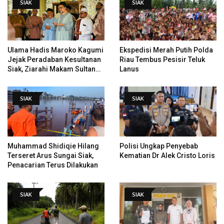
SIAK
SIAK
Ulama Hadis Maroko Kagumi
Ekspedisi Merah Putih Polda
Jejak Peradaban Kesultanan
Riau Tembus Pesisir Teluk
Siak, Ziarahi Makam Sultan
Lanus
Hingga Pendiri Pekanbaru
SIAK
SIAK
Muhammad Shidiqie Hilang
Polisi Ungkap Penyebab
Terseret Arus Sungai Siak,
Kematian Dr Alek Cristo Loris
Penacarian Terus Dilakukan
SIAK
SIAK