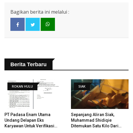
Bagikan berita ini melalui :
Berita Terbaru
ROKAN HULU
SIAK
PT Padasa Enam Utama
Sepanjang Aliran Siak,
Undang Delapan Eks
Muhammad Shidiqie
Karyawan Untuk Verifikasi
Ditemukan Satu Kilo Dari
Data Tindak Lanjut Putusan
Tempat Pertama Tenggelam