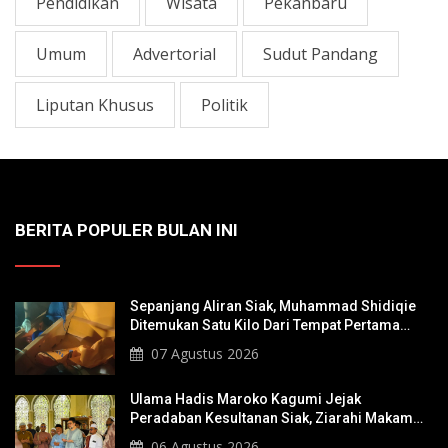
Pendidikan
Wisata
Pekanbaru
Umum
Advertorial
Sudut Pandang
Liputan Khusus
Politik
BERITA POPULER BULAN INI
Sepanjang Aliran Siak, Muhammad Shidiqie
Ditemukan Satu Kilo Dari Tempat Pertama
Tenggelam
07 Agustus 2026
Ulama Hadis Maroko Kagumi Jejak
Peradaban Kesultanan Siak, Ziarahi Makam
Sultan Hingga Pendiri Pekanbaru
06 Agustus 2026