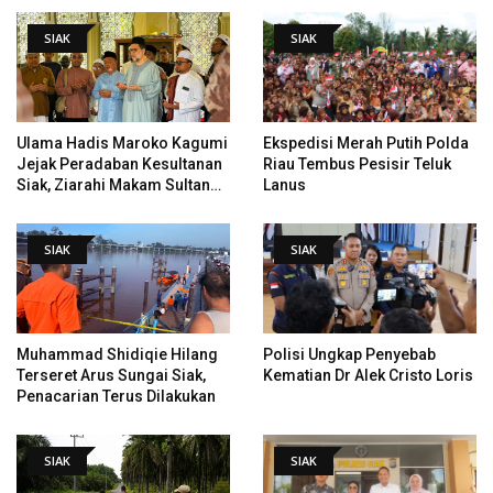
PHI
SIAK
SIAK
Ulama Hadis Maroko Kagumi
Ekspedisi Merah Putih Polda
Jejak Peradaban Kesultanan
Riau Tembus Pesisir Teluk
Siak, Ziarahi Makam Sultan
Lanus
Hingga Pendiri Pekanbaru
SIAK
SIAK
Muhammad Shidiqie Hilang
Polisi Ungkap Penyebab
Terseret Arus Sungai Siak,
Kematian Dr Alek Cristo Loris
Penacarian Terus Dilakukan
SIAK
SIAK