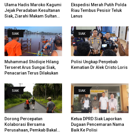
Ulama Hadis Maroko Kagumi
Ekspedisi Merah Putih Polda
Jejak Peradaban Kesultanan
Riau Tembus Pesisir Teluk
Siak, Ziarahi Makam Sultan
Lanus
Hingga Pendiri Pekanbaru
SIAK
SIAK
Muhammad Shidiqie Hilang
Polisi Ungkap Penyebab
Terseret Arus Sungai Siak,
Kematian Dr Alek Cristo Loris
Penacarian Terus Dilakukan
SIAK
SIAK
Dorong Percepatan
Ketua DPRD Siak Laporkan
Kolaborasi Bersama
Dugaan Pencemaran Nama
Perusahaan, Pemkab Bakal
Baik Ke Polisi