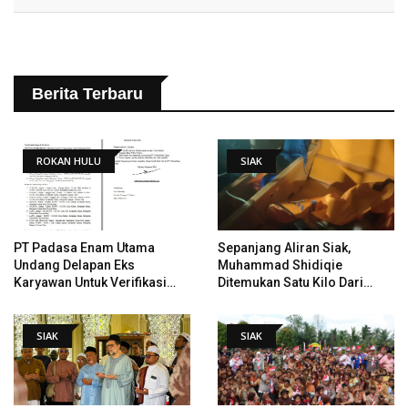
Berita Terbaru
ROKAN HULU
SIAK
PT Padasa Enam Utama
Sepanjang Aliran Siak,
Undang Delapan Eks
Muhammad Shidiqie
Karyawan Untuk Verifikasi
Ditemukan Satu Kilo Dari
Data Tindak Lanjut Putusan
Tempat Pertama Tenggelam
PHI
SIAK
SIAK