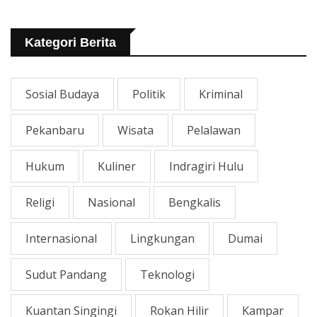
Tangani Jalan KITB - Sungai
Rawa Yang Rusak
Kategori Berita
Sosial Budaya
Politik
Kriminal
Pekanbaru
Wisata
Pelalawan
Hukum
Kuliner
Indragiri Hulu
Religi
Nasional
Bengkalis
Internasional
Lingkungan
Dumai
Sudut Pandang
Teknologi
Kuantan Singingi
Rokan Hilir
Kampar